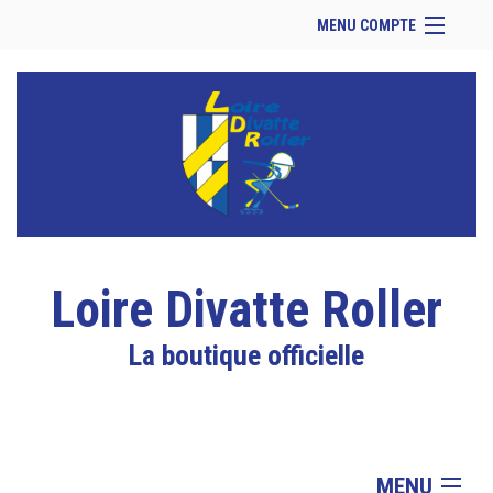
MENU COMPTE
Accueil
Retour à notre site
Facebook
Se connecter
Panier (
vide
)
Loire Divatte Roller
La boutique officielle
MENU