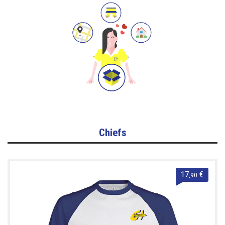
Chiefs
17
€
,90