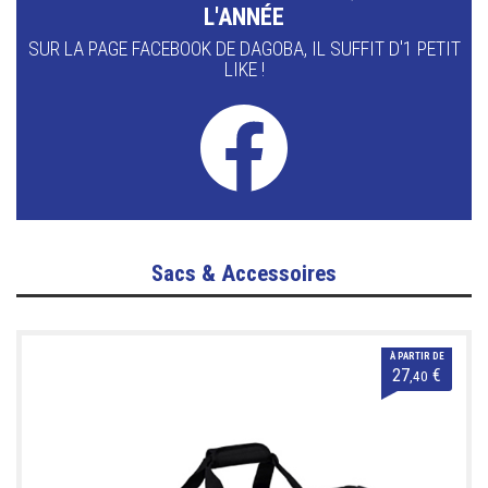
L'ANNÉE
SUR LA PAGE FACEBOOK DE DAGOBA, IL SUFFIT D'1 PETIT
LIKE !
Sacs & Accessoires
À PARTIR DE
27
€
,40