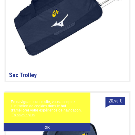
Sac Trolley
20
€
,90
En naviguant sur ce site, vous acceptez
l’utilisation de cookies dans le but
d'améliorer votre expérience de navigation.
En savoir plus
OK