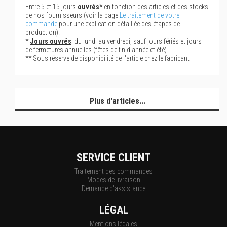
Entre 5 et 15 jours
ouvrés*
en fonction des articles et des stocks
de nos fournisseurs (voir la page
Le traitement de votre
commande
pour une explication détaillée des étapes de
production).
*
Jours ouvrés
: du lundi au vendredi, sauf jours fériés et jours
de fermetures annuelles (fêtes de fin d'année et été).
** Sous réserve de disponibilité de l'article chez le fabricant
Plus d'articles...
SERVICE CLIENT
Traitement des commandes
Modes de livraison
Demande d'assistance
LÉGAL
Mentions légales