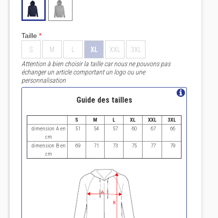
Taille
*
S
M
L
XL
XXL
3XL
Attention à bien choisir la taille car nous ne pouvons pas
échanger un article comportant un logo ou une
personnalisation
Guide des tailles
S
M
L
XL
XXL
3XL
dimension A en
51
54
57
60
67
66
cm
dimension B en
69
71
73
75
77
79
cm