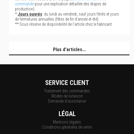
commande
pour une explication détaillée des étapes de
production).
*
Jours ouvrés
: du lundi au vendredi, sauf jours fériés et jours
de fermetures annuelles (fêtes de fin d'année et été).
** Sous réserve de disponibilité de l'article chez le fabricant
Plus d'articles...
SERVICE CLIENT
Traitement des commandes
Modes de livraison
Demande d'assistance
LÉGAL
Mentions légales
Conditions générales de vente