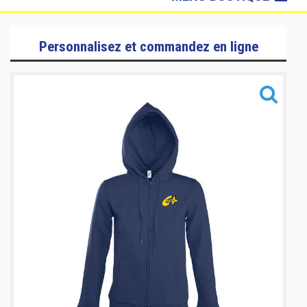
Loire Divatte Roller
Personnalisez et commandez en ligne
Sacs & Accessoires
Chiefs
Sacs & Accessoires