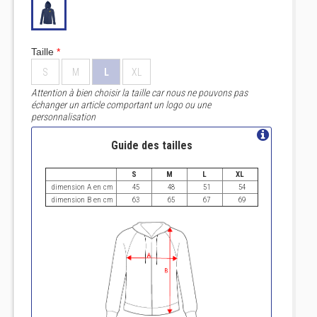
Taille
*
S
M
L
XL
Attention à bien choisir la taille car nous ne pouvons pas
échanger un article comportant un logo ou une
personnalisation
Guide des tailles
S
M
L
XL
dimension A en cm
45
48
51
54
dimension B en cm
63
65
67
69